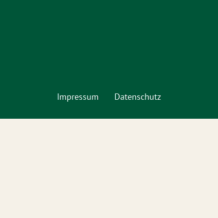
Impressum
Datenschutz
Bündnis 90/Die Grünen
KV Hildesheim
Jakobistraße 15