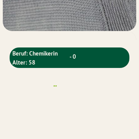
Beruf: Chemikerin
- 0
Alter: 58
Über mich:
Ich bin Susanne, verheiratet, einen Sohn,
berufstätig im Gewerbeaufsichtsamt, wohnhaft
in der Gemeinde Schellerten. Seit 5 Jahren im
Kreistag, Vorsitzende des Ausschusses
Klimaschutz, Umwelt und Hochwasserschutz,