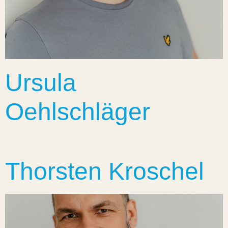
Ursula
Oehlschläger
Thorsten Kroschel