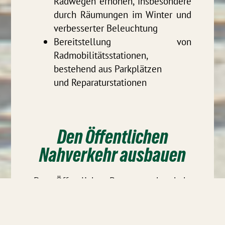
Radwegen erhöhen, insbesondere
durch Räumungen im Winter und
verbesserter Beleuchtung
Bereitstellung von
Radmobilitätsstationen,
bestehend aus Parkplätzen
und Reparaturstationen
Den Öffentlichen
Nahverkehr ausbauen
Der Öffentliche Personennahverkehr
könnte preiswerte Mobilität zur
Befriedigung aller Mobilitätswünsche
im Alltag bieten. Leider ist das keine