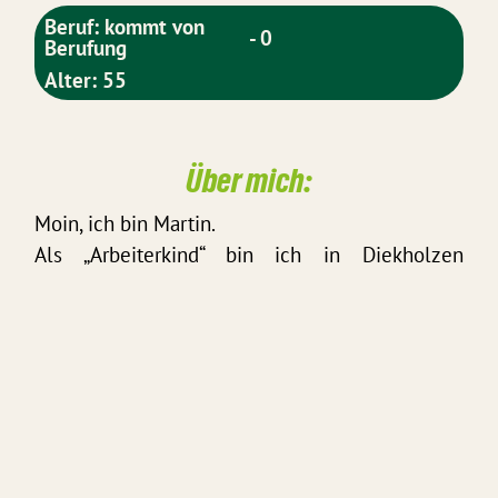
Beruf: kommt von
- 0
Berufung
Alter: 55
Über mich:
Moin, ich bin Martin.
Als „Arbeiterkind“ bin ich in Diekholzen
aufgewachsen und mein Leben war und ist
immer von Arbeit und Engagement geprägt.
Während meiner Ausbildung bei Bosch zum
Industrieelektroniker war ich bei den Grünen
aktiv. Während meines Studiums der
Elektrotechnik und Berufspädagogik habe ich im
AStA als Kulturreferent und gearbeitet und