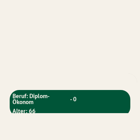
Beruf: Diplom-
- 0
Ökonom
Alter: 66
Über mich: