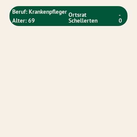
Beruf: Krankenpfleger
Ortsrat
-
Alter: 69
Schellerten
0
Über mich:
Ich lebe seit 1985 in Schellerten habe 2
erwachsene Söhne, die in der Region wohnen
und auch im Krankenhaus arbeiten.
Das möchte ich bewegen:
Das Wir-Gefühl stärken und sichtbarer machen.