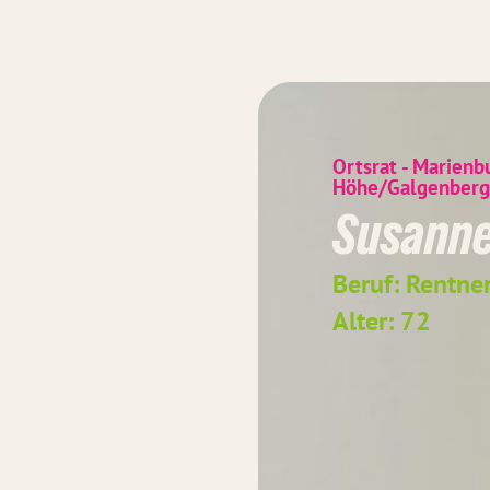
Ortsrat - Marienb
Höhe/Galgenberg
Susanne
Beruf: Rentner
Alter: 72