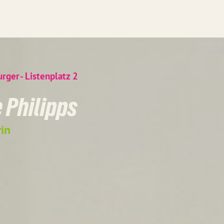
urger
- Listenplatz
2
 Philipps
in