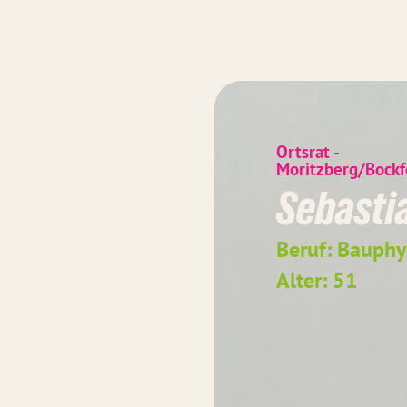
Ortsrat -
Moritzberg/Bockf
Sebasti
Beruf: Bauphy
Alter: 51