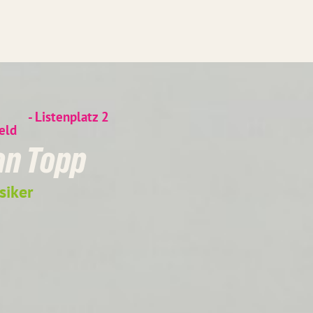
- Listenplatz
2
eld
an Topp
siker