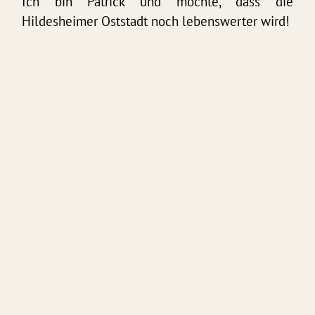
Ich bin Patrick und möchte, dass die
Hildesheimer Oststadt noch lebenswerter wird!
Das möchte ich bewegen:
Bessere Busverbindungen am Abend und
nachts, mehr Fahrradstellplätze im öffentlichen
Raum