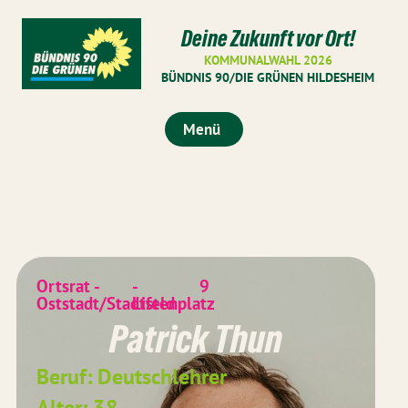
Deine Zukunft vor Ort!
KOMMUNALWAHL 2026
BÜNDNIS 90/DIE GRÜNEN HILDESHEIM
Menü
Ortsrat -
-
9
Oststadt/Stadtfeld
Listenplatz
Patrick Thun
Beruf: Deutschlehrer
Alter: 38