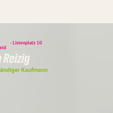
- Listenplatz
10
eld
 Reizig
ständiger Kaufmann