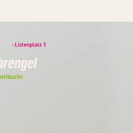
- Listenplatz
5
hrengel
enieurin