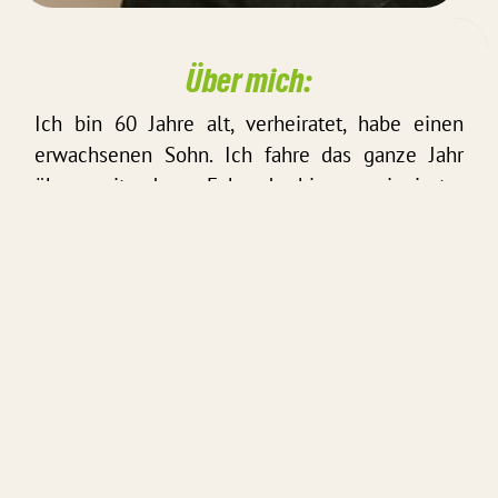
Über mich:
Ich bin 60 Jahre alt, verheiratet, habe einen
erwachsenen Sohn. Ich fahre das ganze Jahr
über mit dem Fahrrad, bin passionierter
Bahnfahrer und Deutschlandticket-Fan!
Das möchte ich bewegen:
Ausbau von klimafreundlicher
Energieversorgung, echte Alternativen zum Auto
durch sichere Fuß- und Radwege, auf denen
auch Kinder und mobilitätseingeschränkte
Menschen sicher unterwegs sind, bessere
Bustaktung und ÖPNV-Versorgung auch von