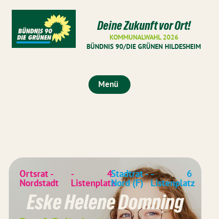
Deine Zukunft vor Ort!
KOMMUNALWAHL 2026
BÜNDNIS 90/DIE GRÜNEN HILDESHEIM
Menü
Ortsrat -
-
4
Stadtrat -
-
6
Nordstadt
Listenplatz
Nord (F)
Listenplatz
Eske Helene Domning