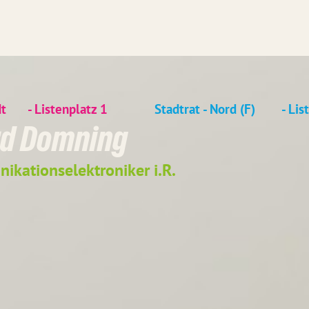
dt
- Listenplatz
1
Stadtrat - Nord (F)
- Li
d Domning
ikationselektroniker i.R.