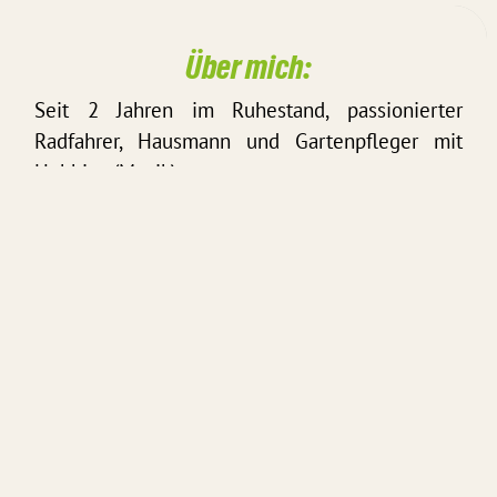
Über mich:
Seit 2 Jahren im Ruhestand, passionierter
Radfahrer, Hausmann und Gartenpfleger mit
Hobbies (Musik).
Das möchte ich bewegen:
Verbesserungen im Stadtteil im Bereich
Jugendarbeit. Verkehrsberuhigung und mehr
Sicherheit für alle Verkehrsteilnehmer.
Verbesserung der Busanbindung. Unnötige
Versiegelung rückbauen, mehr Grünflächen und
Baumpflanzungen fördern.