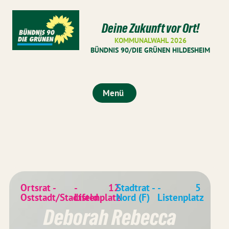
Deine Zukunft vor Ort!
KOMMUNALWAHL 2026
BÜNDNIS 90/DIE GRÜNEN HILDESHEIM
Menü
Ortsrat -
-
12
Stadtrat -
-
5
Oststadt/Stadtfeld
Listenplatz
Nord (F)
Listenplatz
Deborah Rebecca