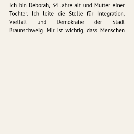
Ich bin Deborah, 34 Jahre alt und Mutter einer
Tochter. Ich leite die Stelle für Integration,
Vielfalt und Demokratie der Stadt
Braunschweig. Mir ist wichtig, dass Menschen
sich gehört, gesehen und willkommen fühlen
egal, wie alt sie sind oder woher sie kommen.
Seit vielen Jahren engagiere ich mich für
unsere Demokratie und organisiere unter
anderem jährlich die \Meile der Demokratie\“ in
Hildesheim. Privat wie beruflich setze ich mich
für ein gutes Miteinander und faire Chancen für
alle ein!“
Das möchte ich bewegen:
Ich möchte Hildesheim noch