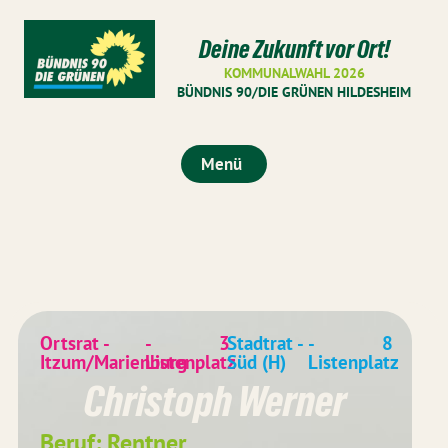
Deine Zukunft vor Ort!
KOMMUNALWAHL 2026
BÜNDNIS 90/DIE GRÜNEN HILDESHEIM
Menü
Ortsrat -
-
3
Stadtrat -
-
8
Itzum/Marienburg
Listenplatz
Süd (H)
Listenplatz
Christoph Werner
Beruf: Rentner