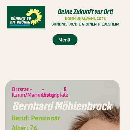
Deine Zukunft vor Ort!
KOMMUNALWAHL 2026
BÜNDNIS 90/DIE GRÜNEN HILDESHEIM
Menü
Ortsrat -
-
8
Itzum/Marienburg
Listenplatz
Bernhard Möhlenbrock
Beruf: Pensionär
Alter: 76