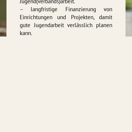
Jugend(verbands)arbeit.
– langfristige Finanzierung von
Einrichtungen und Projekten, damit
gute Jugendarbeit verlässlich planen
kann.
– mehr verkehrsberuhigte bzw.
autofreie Bereiche in Quartieren, damit
Kinder sich sicher bewegen und
spielen können.
Erneuerbare Energie ermöglicht
klimafreundliche Mobilität, saubere
Wärme in unseren Wohnungen und
eine wettbewerbsfähige, moderne
Wirtschaft. Investitionen in
Zukunftsenergie schaffen
Wertschöpfung in der Region und